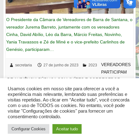
O Presidente da Câmara de Vereadores de Barra de Santana, o
vereador Jurema Barreto, juntamente com os vereadores
Cinha, David Abílio, Léo da Barra, Márcio Freitas, Novinho,
Yania Travassos e Zé de Miné e o vice-prefeito Carlinhos de
Genésio, participaram…
VEREADORES
secretaria
27 de junho de 2023
2023
PARTICIPAM
DE AUDIÊNCIA PÚBLICA COM JUÍZES E CORREGEDOR-
GERAL
leia mais
Usamos cookies em nosso site para oferecer a você a
experiência mais relevante, lembrando suas preferências e
visitas repetidas. Ao clicar em “Aceitar tudo”, você concorda
com o uso de TODOS os cookies. No entanto, você pode
visitar "Configurações de cookies" para fornecer um
consentimento controlado.
Copyright © 2026
Câmara Municipal de Barra de Santana
. Tema por
Colorlib
Desenvolvido em
WordPress
Configurar Cookies
Aceitar tudo