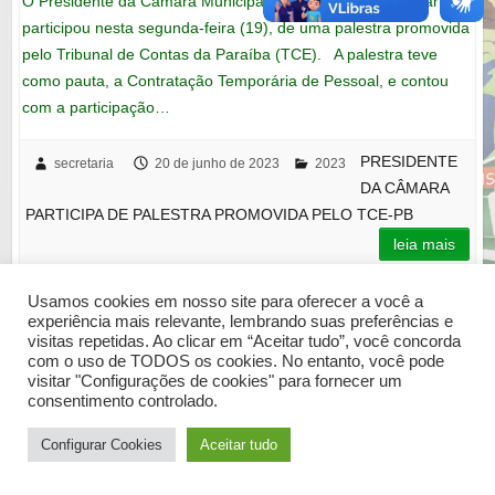
O Presidente da Câmara Municipal, o vereador Jurema Barreto,
participou nesta segunda-feira (19), de uma palestra promovida
pelo Tribunal de Contas da Paraíba (TCE). A palestra teve
como pauta, a Contratação Temporária de Pessoal, e contou
com a participação…
PRESIDENTE
secretaria
20 de junho de 2023
2023
DA CÂMARA
PARTICIPA DE PALESTRA PROMOVIDA PELO TCE-PB
leia mais
Usamos cookies em nosso site para oferecer a você a
experiência mais relevante, lembrando suas preferências e
visitas repetidas. Ao clicar em “Aceitar tudo”, você concorda
com o uso de TODOS os cookies. No entanto, você pode
Copyright © 2026
Câmara Municipal de Barra de Santana
. Tema por
Colorlib
visitar "Configurações de cookies" para fornecer um
Desenvolvido em
WordPress
consentimento controlado.
Configurar Cookies
Aceitar tudo