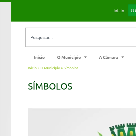
Início
O 
Início
O Município
A Câmara
Início
»
O Município
»
Símbolos
SÍMBOLOS