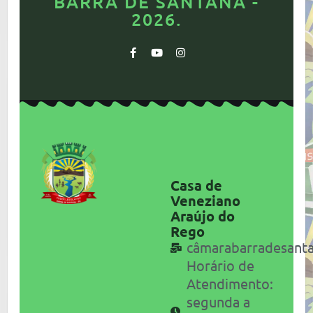
BARRA DE SANTANA -
2026.
Casa de
Veneziano
Araújo do
Rego
câmarabarradesant
Horário de
Atendimento:
segunda a