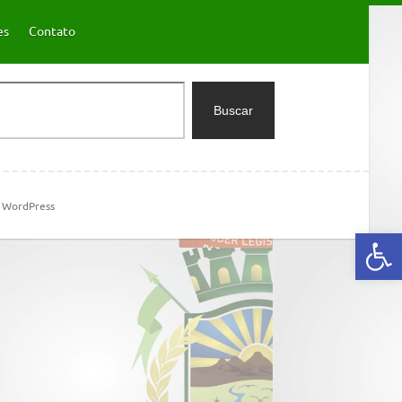
es
Contato
Buscar
m
WordPress
Abrir a barra de ferramentas