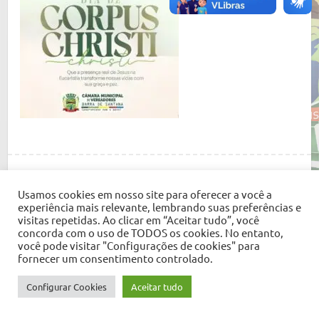
Copyright © 2026
Câmara Municipal de Barra de Santana
. Tema por
Colorlib
Usamos cookies em nosso site para oferecer a você a
Desenvolvido em
WordPress
experiência mais relevante, lembrando suas preferências e
visitas repetidas. Ao clicar em “Aceitar tudo”, você
concorda com o uso de TODOS os cookies. No entanto,
você pode visitar "Configurações de cookies" para
fornecer um consentimento controlado.
Configurar Cookies
Aceitar tudo