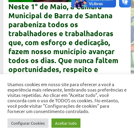
Neste 1° de Maio, a Câmara
Municipal de Barra de Santana
parabeniza todos os
trabalhadores e trabalha
doras
que, com esforço e dedicação,
fazem nosso município avançar
todos os dias. Que nunca faltem
oportunidades, respeito e
valorização para cada
Usamos cookies em nosso site para oferecer a você a
profissional!
experiência mais relevante, lembrando suas preferências e
visitas repetidas. Ao clicar em “Aceitar tudo”, você
concorda com o uso de TODOS os cookies. No entanto,
você pode visitar "Configurações de cookies" para
fornecer um consentimento controlado.
Copyright © 2026
Câmara Municipal de Barra de Santana
. Tema por
Colorlib
Desenvolvido em
WordPress
Configurar Cookies
Aceitar tudo