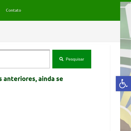
Contato
Pesquisar
Abrir a barra de ferramentas
 anteriores, ainda se