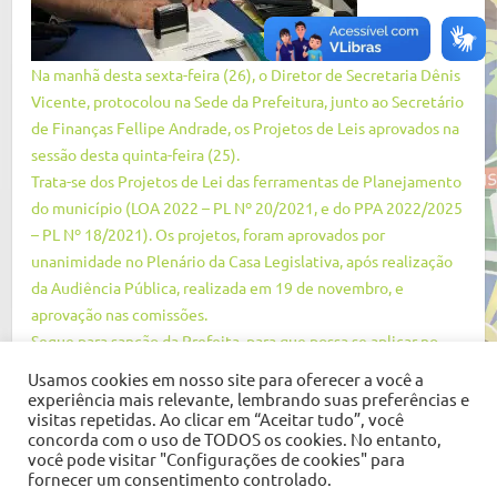
Na manhã desta sexta-feira (26), o Diretor de Secretaria Dênis
Vicente, protocolou na Sede da Prefeitura, junto ao Secretário
de Finanças Fellipe Andrade, os Projetos de Leis aprovados na
sessão desta quinta-feira (25).
Trata-se dos Projetos de Lei das ferramentas de Planejamento
do município (LOA 2022 – PL Nº 20/2021, e do PPA 2022/2025
– PL Nº 18/2021). Os projetos, foram aprovados por
unanimidade no Plenário da Casa Legislativa, após realização
da Audiência Pública, realizada em 19 de novembro, e
aprovação nas comissões.
Segue para sanção da Prefeita, para que possa se aplicar no
próximo exercício financeiro as dotações apresentadas e nos
Usamos cookies em nosso site para oferecer a você a
próximos quatro anos os programas de ações, aprovados.
experiência mais relevante, lembrando suas preferências e
visitas repetidas. Ao clicar em “Aceitar tudo”, você
concorda com o uso de TODOS os cookies. No entanto,
você pode visitar "Configurações de cookies" para
fornecer um consentimento controlado.
Copyright © 2026
Câmara Municipal de Barra de Santana
. Tema por
Colorlib