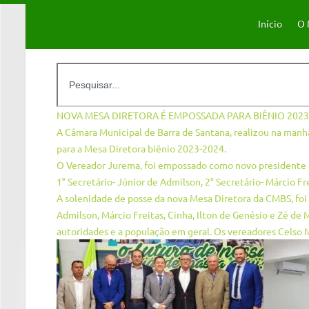
Início
O 
NOVA MESA DIRETORA É EMPOSSADA PARA BIÊNIO 2023
A Câmara Municipal de Barra de Santana, realizou na manhã
para a Mesa Diretora biênio 2023-2024.
O Vereador Jurema, foi empossado como novo presidente 
1° Secretário- Júnior de Admilson, 2° Secretário- Márcio Fre
A solenidade de posse da nova Mesa Diretora da CMBS, foi
Admilson, Márcio Freitas, Cinha, Ilton de Genésio e Zé de 
autoridades e a população em geral. Os vereadores Celso M