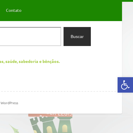
Contato
Buscar
as, saúde, sabedoria e bênçãos.
Abrir a barra de ferramentas
m
WordPress