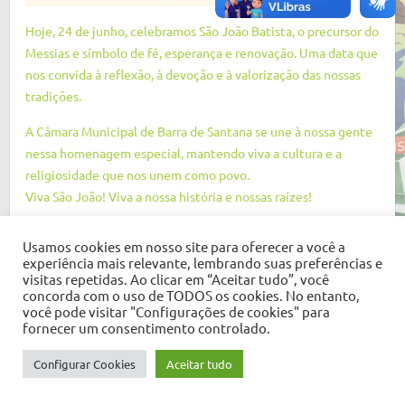
Hoje, 24 de junho, celebramos São João Batista, o precursor do
Messias e símbolo de fé, esperança e renovação. Uma data que
nos convida à reflexão, à devoção e à valorização das nossas
tradições.
A Câmara Municipal de Barra de Santana se une à nossa gente
nessa homenagem especial, mantendo viva a cultura e a
religiosidade que nos unem como povo.
Viva São João! Viva a nossa história e nossas raízes!
Usamos cookies em nosso site para oferecer a você a
experiência mais relevante, lembrando suas preferências e
visitas repetidas. Ao clicar em “Aceitar tudo”, você
Copyright © 2026
Câmara Municipal de Barra de Santana
. Tema por
Colorlib
concorda com o uso de TODOS os cookies. No entanto,
você pode visitar "Configurações de cookies" para
Desenvolvido em
WordPress
fornecer um consentimento controlado.
Configurar Cookies
Aceitar tudo