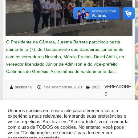
O Presidente da Câmara, Jurema Barreto participou nesta
quinta-feira (7), do Hasteamento das Bandeiras, juntamente
com os vereadores Novinho, Márcio Freitas, David Abílio, do
vereador licenciado Júnior de Admilson e do vice-prefeito
Carlinhos de Genésio. A cerimônia de hasteamento das…
VEREADORE
secretaria
7 de setembro de 2023
2023
S
PARTICIPAM DO HASTEAMENTO DAS BANDEIRAS EM
COMEMORAÇÃO AO 7 DE SETEMBRO
leia mais
Usamos cookies em nosso site para oferecer a você a
experiência mais relevante, lembrando suas preferências e
visitas repetidas. Ao clicar em “Aceitar tudo”, você concorda
com o uso de TODOS os cookies. No entanto, você pode
visitar "Configurações de cookies" para fornecer um