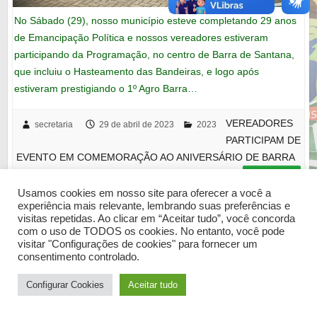
No Sábado (29), nosso município esteve completando 29 anos
de Emancipação Política e nossos vereadores estiveram
participando da Programação, no centro de Barra de Santana,
que incluiu o Hasteamento das Bandeiras, e logo após
estiveram prestigiando o 1º Agro Barra…
VEREADORES
secretaria
29 de abril de 2023
2023
PARTICIPAM DE
EVENTO EM COMEMORAÇÃO AO ANIVERSÁRIO DE BARRA
DE SANTANA
leia mais
Usamos cookies em nosso site para oferecer a você a
experiência mais relevante, lembrando suas preferências e
visitas repetidas. Ao clicar em “Aceitar tudo”, você concorda
com o uso de TODOS os cookies. No entanto, você pode
visitar "Configurações de cookies" para fornecer um
Copyright © 2026
Câmara Municipal de Barra de Santana
. Tema por
Colorlib
consentimento controlado.
Desenvolvido em
WordPress
Configurar Cookies
Aceitar tudo