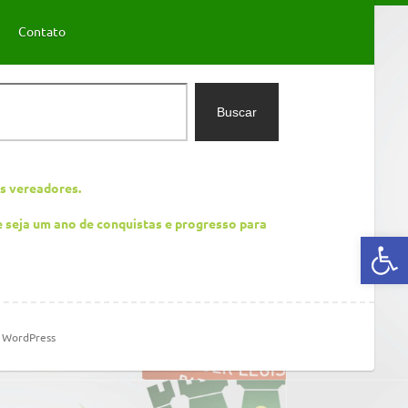
Contato
Buscar
os vereadores.
e seja um ano de conquistas e progresso para
Abrir a barra de ferramentas
m
WordPress