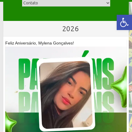
Skip
to
Abrir a barra de ferramentas
content
2026
Feliz Aniversário, Mylena Gonçalves!