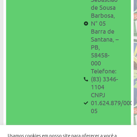
de Sousa
Barbosa,
N° 05
Barra de
Santana,
–
PB,
58458-
000
Telefone:
(83) 3346-
1104
CNPJ
01.624.879/0001
05
Usamos cookies em nosso site para oferecer a você a