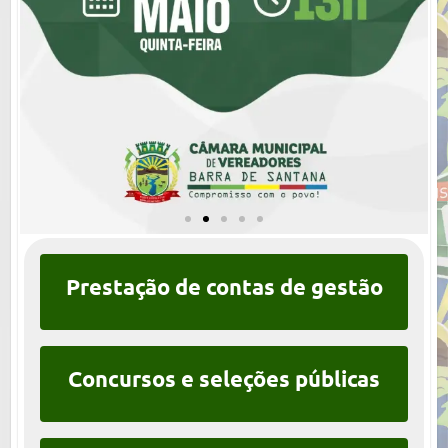
A Câmara
Prestação de contas de gestão
Municipal de Barra
de Santana convida
todos para
participarem da
Concursos e seleções públicas
Audiência Pública
da LDO 2027.